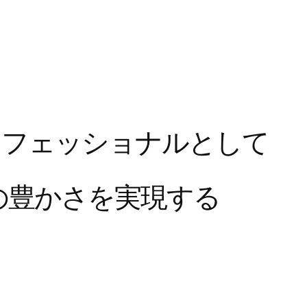
ロ
フ
ェ
ッ
シ
ョ
ナ
ル
と
し
て
の
豊
か
さ
を
実
現
す
る