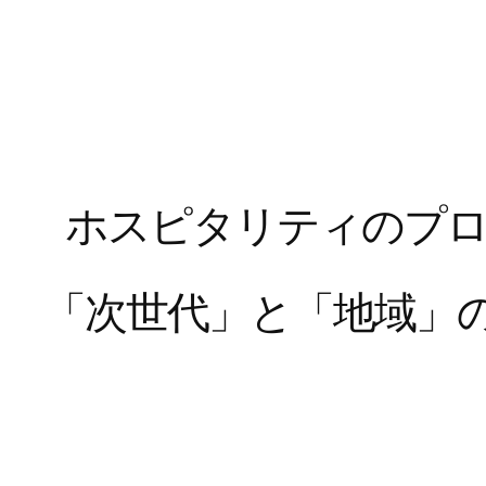
ホ
ス
ピ
タ
リ
テ
ィ
の
プ
「
次
世
代
」
と
「
地
域
」