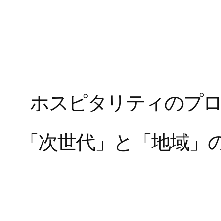
ホ
ス
ピ
タ
リ
テ
ィ
の
プ
「
次
世
代
」
と
「
地
域
」