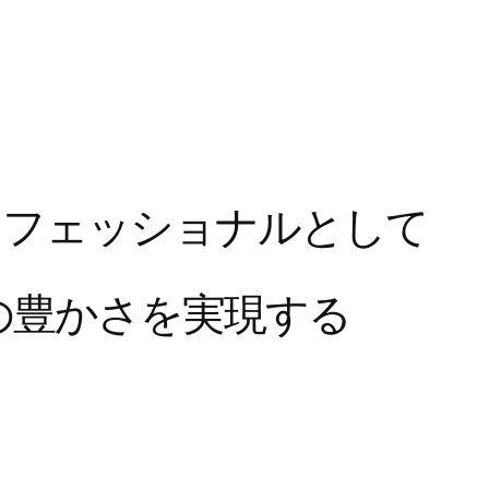
ロ
フ
ェ
ッ
シ
ョ
ナ
ル
と
し
て
の
豊
か
さ
を
実
現
す
る