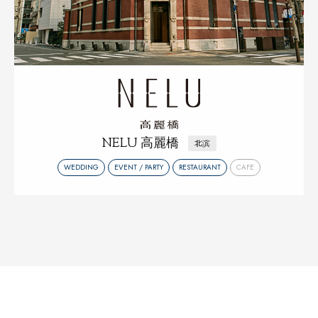
NELU 高麗橋
北滨
WEDDING
EVENT / PARTY
RESTAURANT
CAFE