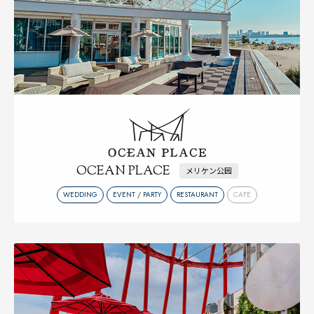
OCEAN PLACE
メリケン公园
WEDDING
EVENT / PARTY
RESTAURANT
CAFE