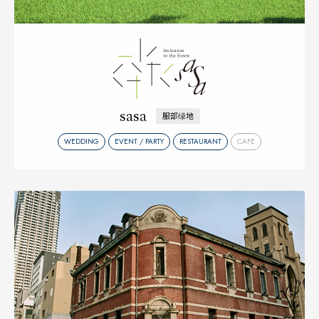
sasa
服部绿地
WEDDING
EVENT / PARTY
RESTAURANT
CAFE