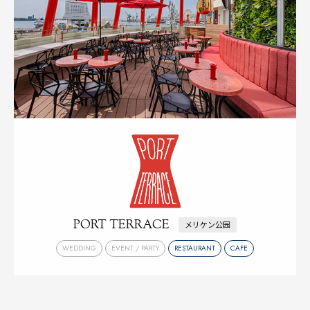
PORT TERRACE
メリケン公园
WEDDING
EVENT / PARTY
RESTAURANT
CAFE