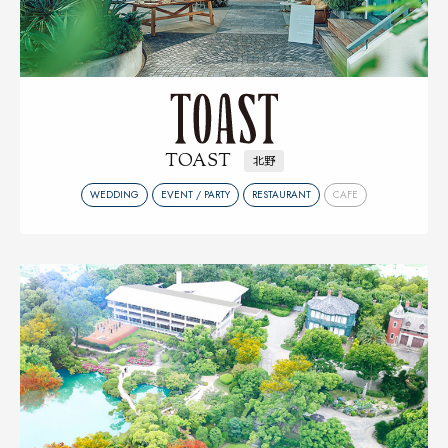
TOAST
北野
WEDDING
EVENT / PARTY
RESTAURANT
CAFE