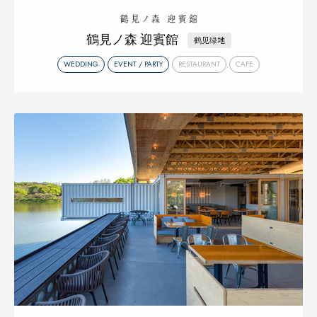
鶴見ノ森 迎賓館
鹤见绿地
WEDDING
EVENT / PARTY
RESTAURANT
CAFE