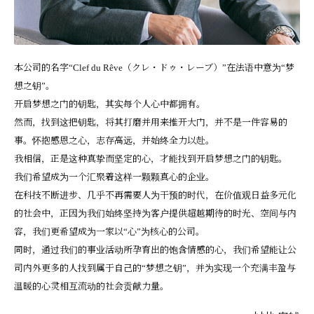
本公司的名字“Clef du Rêve（クレ・ドゥ・レーブ）”在法语中意为“梦
想之钥”。
开启梦想之门的钥匙，其实每个人心中都拥有。
然而，找到这把钥匙，将其打磨并用来推开大门，并不是一件容易的
事。怀抱感恩之心，志存高远，并始终全力以赴。
我相信，正是这种真挚而坚定的心，才能找到开启梦想之门的钥匙。
我们希望成为一个汇聚着这样一颗颗真心的企业。
在科技不断进步、几乎不再需要人为干预的时代，在价值观日益多元化
的社会中，正因为我们始终坚持为客户提供超越期待的时光、空间与内
容，我们更希望成为一家以“心”为核心的公司。
同时，通过我们的事业活动所孕育出的饱含情感的心，我们希望能让公
司内外更多的人找到属于自己的“梦想之钥”，并为实现一个充满丰盈与
温暖的心灵相互流动的社会贡献力量。