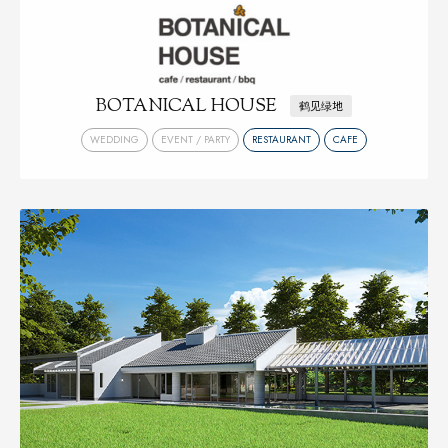
BOTANICAL HOUSE
鹤见绿地
WEDDING
EVENT / PARTY
RESTAURANT
CAFE