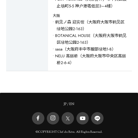
止场町5-5 神户港塔低层3–4楼）
大阪
• 鹤见ノ森 迎宾馆（大阪府大阪市鹤见区
绿地公园2-163）
• BOTANICAL HOUSE（大阪府大阪市鹤见
区绿地公园2-163）
• sasa（大阪府丰中市服部绿地1-8）
• NELU 高丽桥（大阪府大阪市中央区高丽
桥2-6-4）
JP
/
EN
©COPYRIGHT Clef du Rêve. All Rights Reserved.