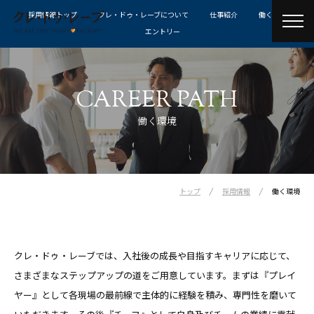
採用情報トップ
クレ・ドゥ・レーブについて
仕事紹介
働く環境
toggl
エントリー
navig
CAREER PATH
働く環境
/
/
トップ
採用情報
働く環境
クレ・ドゥ・レーブでは、入社後の成長や目指すキャリアに応じて、
さまざまなステップアップの道をご用意しています。
まずは『プレイ
ヤー』として各現場の最前線で主体的に経験を積み、専門性を磨いて