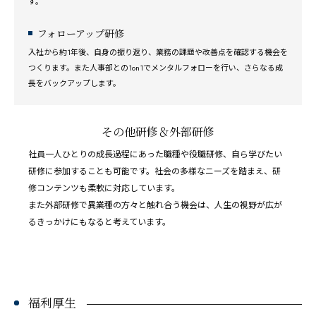
す。
フォローアップ研修
入社から約1年後、自身の振り返り、業務の課題や改善点を確認する機会を
つくります。また人事部との1on1でメンタルフォローを行い、さらなる成
長をバックアップします。
その他研修＆
外部研修
社員一人ひとりの成長過程にあった職種や役職研修、自ら学びたい
研修に参加することも可能です。社会の多様なニーズを踏まえ、研
修コンテンツも柔軟に対応しています。
また外部研修で異業種の方々と触れ合う機会は、人生の視野が広が
るきっかけにもなると考えています。
福利厚生