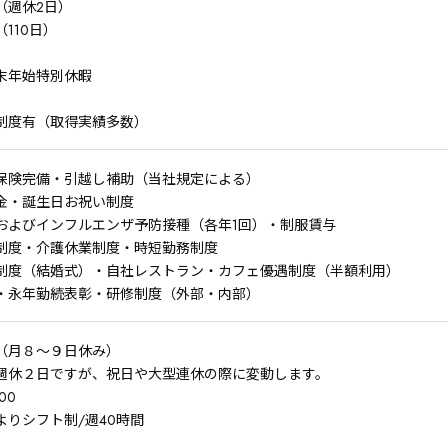
（週休2日）
110日）
末年始特別休暇
制度有（取得実績多数）
保険完備・引越し補助（当社規定による）
舞金・誕生日お祝い制度
およびインフルエンザ予防接種（各年1回）・制服賃与
制度・介護休業制度・時短勤務制度
制度（結婚式）・自社レストラン・カフェ優遇制度（半額利用）
・永年勤続表彰・研修制度（外部・内部）
（月８～９日休み）
週休２日ですが、祝日や大型連休の際に変動します。
:00
よりシフト制/週40時間