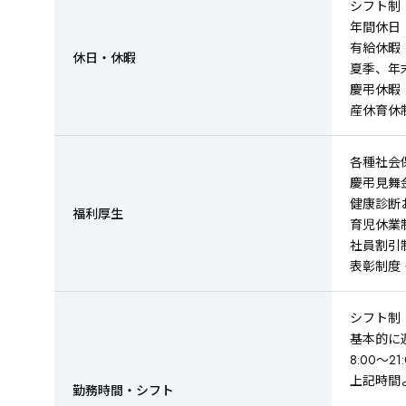
シフト制
年間休日（
有給休暇
休日・休暇
夏季、年
慶弔休暇
産休育休
各種社会
慶弔見
健康診断
福利厚生
育児休業
社員割引
表彰制度
シフト制
基本的に
8:00～21
上記時間
勤務時間・シフト