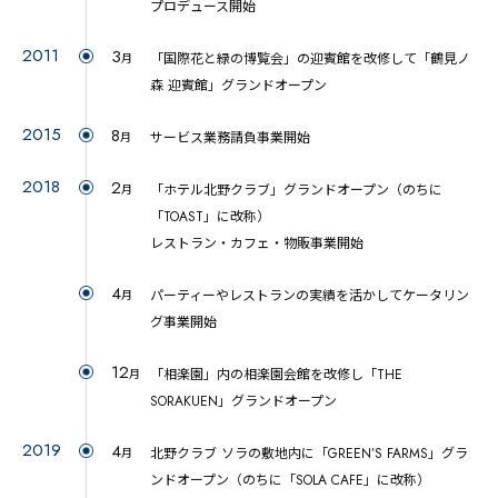
プロデュース開始
2011
3
「国際花と緑の博覧会」の迎賓館を改修して「鶴見ノ
月
森 迎賓館」グランドオープン
2015
8
サービス業務請負事業開始
月
2018
2
「ホテル北野クラブ」グランドオープン（のちに
月
「TOAST」に改称）
レストラン・カフェ・物販事業開始
4
パーティーやレストランの実績を活かしてケータリン
月
グ事業開始
12
「相楽園」内の相楽園会館を改修し「THE
月
SORAKUEN」グランドオープン
2019
4
北野クラブ ソラの敷地内に「GREEN’S FARMS」グラ
月
ンドオープン（のちに「SOLA CAFE」に改称）