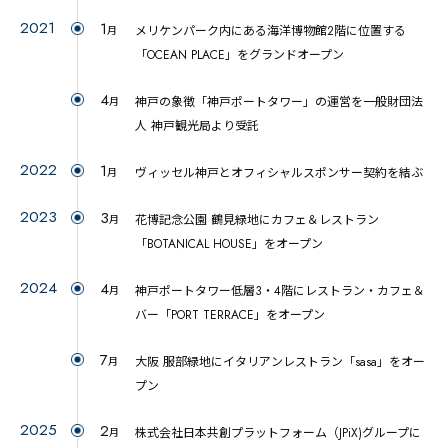
2021
1
メリケンパーク内にある海洋博物館2階に位置する
月
「OCEAN PLACE」をグランドオープン
4
神戸の象徴「神戸ポートタワー」の運営を一般財団法
月
人 神戸観光局より受託
2022
1
ヴィッセル神戸とオフィシャルスポンサー契約を結ぶ
月
2023
3
花博記念公園 鶴見緑地にカフェ＆レストラン
月
「BOTANICAL HOUSE」をオープン
2024
4
神戸ポートタワー低層3・4階にレストラン・カフェ＆
月
バー「PORT TERRACE」をオープン
7
大阪 服部緑地にイタリアンレストラン「sasa」をオー
月
プン
2025
2
株式会社日本共創プラットフォーム（JPiX)グループに
月