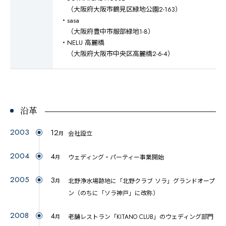
（大阪府大阪市鶴見区緑地公園2-163）
・sasa
（大阪府豊中市服部緑地1-8）
・NELU 高麗橋
（大阪府大阪市中央区高麗橋2-6-4）
沿革
2003
12
会社設立
月
2004
4
ウェディング・パーティー事業開始
月
2005
3
北野浄水場跡地に「北野クラブ ソラ」グランドオープ
月
ン（のちに「ソラ神戸」に改称）
2008
4
老舗レストラン「KITANO CLUB」のウェディング部門
月