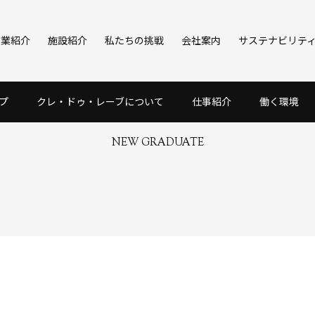
事業紹介
施設紹介
私たちの挑戦
会社案内
サステナビリテ
新卒採用
プ
クレ・ドゥ・レーブについて
仕事紹介
働く環境
NEW GRADUATE