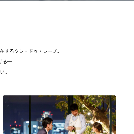
在するクレ・ドゥ・レーブ。
げる─
い。