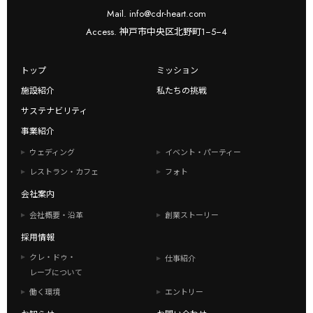
Mail. info@cdr-heart.com
Access. 神戸市中央区北野町1−5−4
トップ
ミッション
施設紹介
私たちの挑戦
サステナビリティ
事業紹介
ウェディング
イベント・パーティー
レストラン・カフェ
フォト
会社案内
会社概要・沿革
創業ストーリー
採用情報
クレ・ドゥ・
仕事紹介
レーブについて
働く環境
エントリー