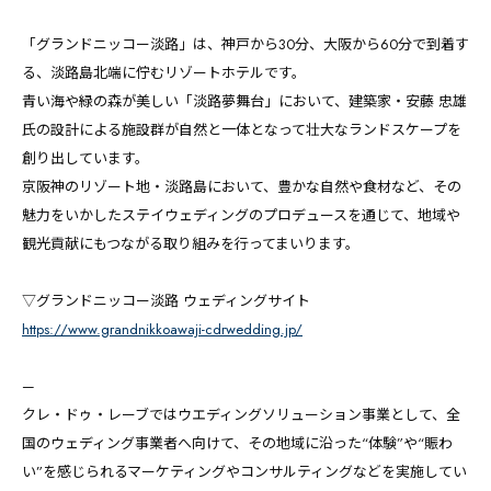
「グランドニッコー淡路」は、神戸から30分、大阪から60分で到着す
る、淡路島北端に佇むリゾートホテルです。
青い海や緑の森が美しい「淡路夢舞台」において、建築家・安藤 忠雄
氏の設計による施設群が自然と一体となって壮大なランドスケープを
創り出しています。
京阪神のリゾート地・淡路島において、豊かな自然や食材など、その
魅力をいかしたステイウェディングのプロデュースを通じて、地域や
観光貢献にもつながる取り組みを行ってまいります。
▽グランドニッコー淡路 ウェディングサイト
https://www.grandnikkoawaji-cdrwedding.jp/
—
クレ・ドゥ・レーブではウエディングソリューション事業として、全
国のウェディング事業者へ向けて、その地域に沿った“体験”や“賑わ
い”を感じられるマーケティングやコンサルティングなどを実施してい