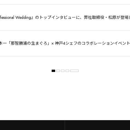
Professional Wedding』のトップインタビューに、弊社取締役・松原が
本一「那智勝浦の生まぐろ」× 神戸4シェフのコラボレーションイベン