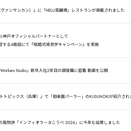
ns（ヴァンサンカン）』に「NELU高麗橋」レストランが掲載されました
ル神戸オフィシャルパートナーとして
営する4施設にて『結婚式場見学キャンペーン』を実施
e「Workers Studio」新卒入社2年目の調理職に密着 動画を公開
モトトピックス（兵庫）』で「相楽園パーラー」のKUSUNOKIが紹介され
の風物詩「インフィオラータこうべ 2026」に今年も協賛しました