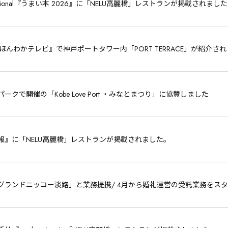
 Regional『うまい本 2026』に「NELU高麗橋」レストランが掲載されました
ほんわかテレビ』で神戸ポートタワー内「PORT TERRACE」が紹介さ
ークで開催の「Kobe Love Port ・みなとまつり」に協賛しました
報』に「NELU高麗橋」レストランが掲載されました。
グランドニッコー淡路」と業務提携/ 4月から婚礼運営の受託業務をス