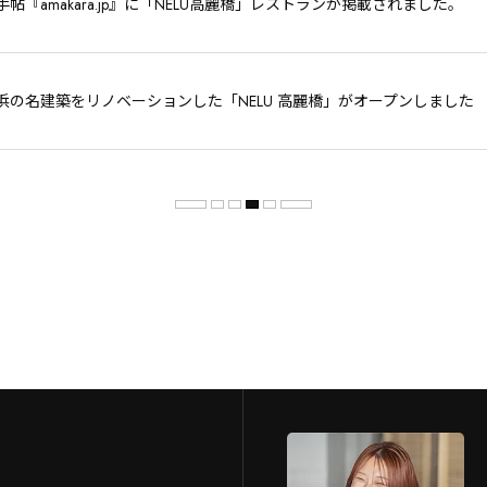
帖『amakara.jp』に「NELU高麗橋」レストランが掲載されました。
浜の名建築をリノベーションした「NELU 高麗橋」がオープンしました