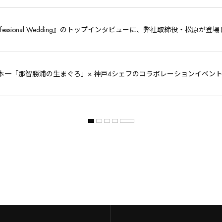
Professional Wedding』のトップインタビューに、弊社取締役・松原が
本一「那智勝浦の生まぐろ」× 神戸4シェフのコラボレーションイベン