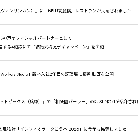
ns（ヴァンサンカン）』に「NELU高麗橋」レストランが掲載されました
ル神戸オフィシャルパートナーとして
営する4施設にて『結婚式場見学キャンペーン』を実施
e「Workers Studio」新卒入社2年目の調理職に密着 動画を公開
モトトピックス（兵庫）』で「相楽園パーラー」のKUSUNOKIが紹介され
の風物詩「インフィオラータこうべ 2026」に今年も協賛しました