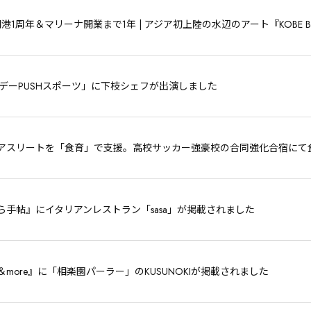
I 開港1周年＆マリーナ開業まで1年 | アジア初上陸の水辺のアート『KOBE BUB
ンデーPUSHスポーツ」に下枝シェフが出演しました
アスリートを「食育」で支援。高校サッカー強豪校の合同強化合宿にて
ら手帖』にイタリアンレストラン「sasa」が掲載されました
more』に「相楽園パーラー」のKUSUNOKIが掲載されました